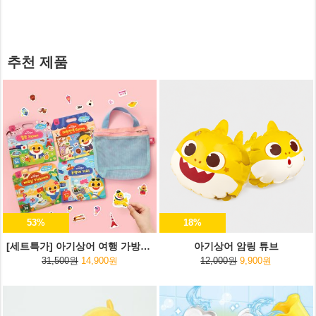
추천 제품
53%
18%
[세트특가] 아기상어 여행 가방스티커+여행용 파우치
아기상어 암링 튜브
31,500원
14,900원
12,000원
9,900원