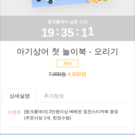
6
7
1
3
7
0
8
2
4
핑크퐁데이 남은 시간
0
:
:
8
1
9
3
5
1
9
2
4
6
아기상어 첫 놀이북 - 오리기
2
3
5
7
30%
3
4,900원
4
6
8
7,000원
4
5
7
9
상세설명
추가정보
5
6
8
[핑크퐁데이] 2만원이상 베베핀 칭찬스티커북 증정
이벤트
6
(주문서당 1개, 한정수량)
7
9