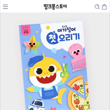
0
0
1
1
2
2
3
3
4
0
4
5
1
5
6
0
2