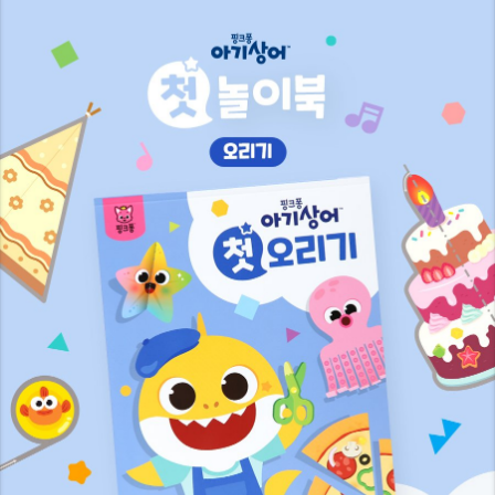
7
8
8
9
9