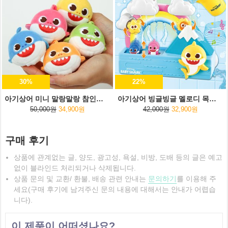
30%
22%
아기상어 미니 말랑말랑 참인형 5종세트
아기상어 빙글빙글 멜로디 목욕놀이
50,000원
34,900원
42,000원
32,900원
구매 후기
상품에 관계없는 글, 양도, 광고성, 욕설, 비방, 도배 등의 글은 예고
없이 블라인드 처리되거나 삭제됩니다.
상품 문의 및 교환/ 환불, 배송 관련 안내는
문의하기
를 이용해 주
세요(구매 후기에 남겨주신 문의 내용에 대해서는 안내가 어렵습
니다).
이 제품이 어떠셨나요?