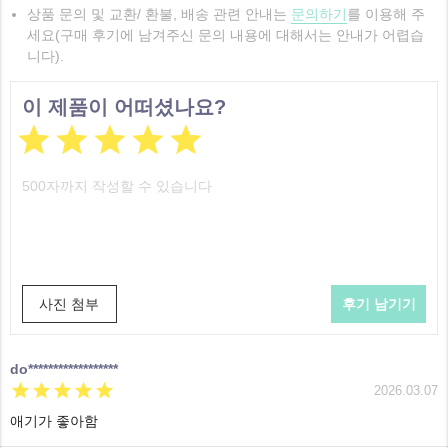
상품 문의 및 교환/ 환불, 배송 관련 안내는
문의하기
를 이용해 주
세요(구매 후기에 남겨주신 문의 내용에 대해서는 안내가 어렵습
니다).
이 제품이 어떠셨나요?





사진 첨부
do******************





2026.03.07
애기가 좋아함