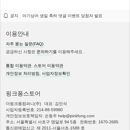
공지
아기상어 생일 축하 댓글 이벤트 당첨자 발표
이용안내
자주 묻는 질문(FAQ)
궁금하신 사항은
문의하기
를 이용해주세요.
통합 이용약관
,
스토어 이용약관
개인정보 처리방침
,
사업자정보확인
핑크퐁스토어
더핑크퐁컴퍼니(주)
대표: 김민석
사업자등록번호: 214-88-59980
개인정보보호책임자: 손동우 help@pinkfong.com
주소: 서울특별시 서초구 명달로 94 5층
전화번호: 1670-2685
통신판매업신고: 제 2011-서울서초-1588 호