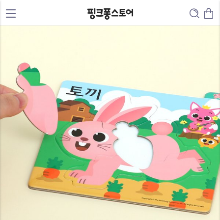
0
1
0
2
1
3
2
4
3
5
4
6
0