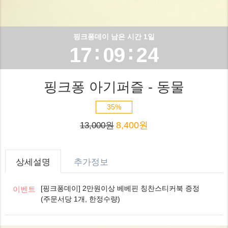
5
7
0
1
0
6
8
1
핑크퐁데이 남은 시간 1일
2
:
:
1
7
0
9
2
3
2
8
1
3
핑크퐁 아기퍼즐 - 동물
4
3
9
2
4
35%
5
8,400원
4
3
5
13,000원
6
5
4
6
상세설명
추가정보
7
6
5
7
[핑크퐁데이] 2만원이상 베베핀 칭찬스티커북 증정
이벤트
8
(주문서당 1개, 한정수량)
7
6
8