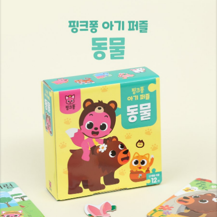
9
8
7
9
9
8
9