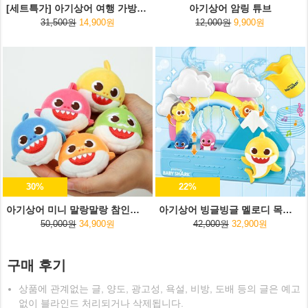
[세트특가] 아기상어 여행 가방스티커+여행용 파우치
아기상어 암링 튜브
31,500원
14,900원
12,000원
9,900원
30%
22%
아기상어 미니 말랑말랑 참인형 5종세트
아기상어 빙글빙글 멜로디 목욕놀이
50,000원
34,900원
42,000원
32,900원
구매 후기
상품에 관계없는 글, 양도, 광고성, 욕설, 비방, 도배 등의 글은 예고
없이 블라인드 처리되거나 삭제됩니다.