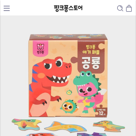
0
1
2
3
0
4
1
5
0