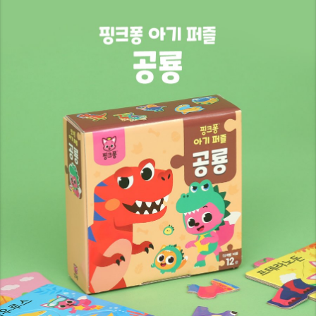
8
7
7
9
8
8
9
9