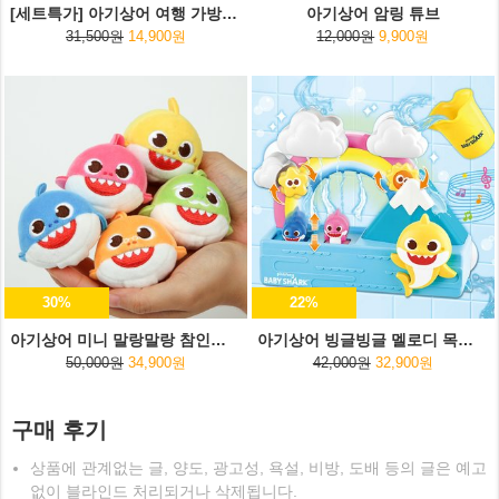
[세트특가] 아기상어 여행 가방스티커+여행용 파우치
아기상어 암링 튜브
31,500원
14,900원
12,000원
9,900원
30%
22%
아기상어 미니 말랑말랑 참인형 5종세트
아기상어 빙글빙글 멜로디 목욕놀이
50,000원
34,900원
42,000원
32,900원
구매 후기
상품에 관계없는 글, 양도, 광고성, 욕설, 비방, 도배 등의 글은 예고
없이 블라인드 처리되거나 삭제됩니다.