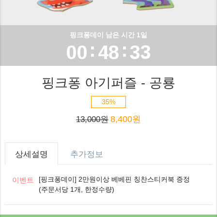
2
6
1
0
3
7
2
핑크퐁데이 남은 시간 1일
1
:
:
0
0
4
8
3
2
1
1
5
9
4
핑크퐁 아기퍼즐 - 공룡
3
2
2
6
5
35%
4
8,400원
3
3
7
6
13,000원
5
4
4
8
7
상세설명
추가정보
6
5
5
9
8
[핑크퐁데이] 2만원이상 베베핀 칭찬스티커북 증정
이벤트
7
(주문서당 1개, 한정수량)
6
6
9