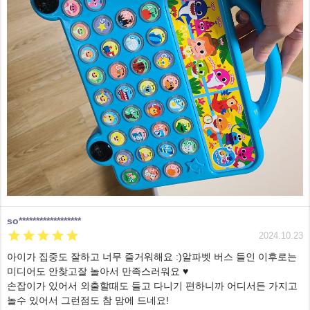
so******************





2024.10.23
아이가 집중도 잘하고 너무 즐거워해요 :)알파벳 버스 들인 이후로는
미디어도 안찾고잘 놀아서 만족스러워요 ♥︎
손잡이가 있어서 외출할때도 들고 다니기 편하니까 어디서든 가지고
놀수 있어서 그런점도 참 맘에 드네요!