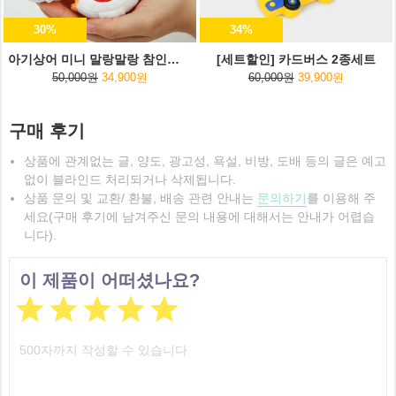
30%
34%
아기상어 미니 말랑말랑 참인형 5종세트
[세트할인] 카드버스 2종세트
50,000원
34,900원
60,000원
39,900원
구매 후기
상품에 관계없는 글, 양도, 광고성, 욕설, 비방, 도배 등의 글은 예고
없이 블라인드 처리되거나 삭제됩니다.
상품 문의 및 교환/ 환불, 배송 관련 안내는
문의하기
를 이용해 주
세요(구매 후기에 남겨주신 문의 내용에 대해서는 안내가 어렵습
니다).
이 제품이 어떠셨나요?




