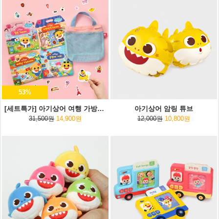
53%
[세트특가] 아기상어 여행 가방스티커+여행용 파우치
아기상어 암링 튜브
31,500원
14,900원
12,000원
10,800원