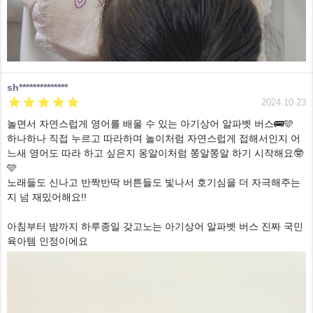
sh**************





2024.10.23
놀면서 자연스럽게 영어를 배울 수 있는 아기상어 알파벳 버스🚌🩵
하나하나 직접 누르고 따라하며 놀이처럼 자연스럽게 접해서인지 어
느새 영어도 따라 하고 싶은지 옹알이처럼 쫑알쫑알 하기 시작해요🤓
🩵
노래들도 신나고 반짝반딱 버튼들도 빛나서 호기심을 더 자극해주는
지 넘 재밌어해요!!
아침부터 밤까지 하루종일 갖고노는 아기상어 알파벳 버스 진짜 국민
육아템 인정이에요