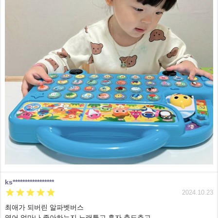
ks*****************





2024.10.23
최애가 되버린 알파벳버스
영어 얼마나 좋아하는지 노래틀고 혼자 춤도추고