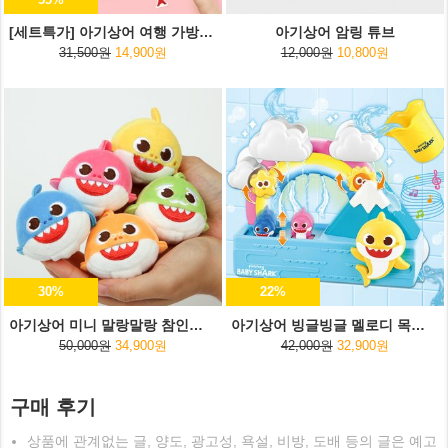
[세트특가] 아기상어 여행 가방스티커+여행용 파우치
아기상어 암링 튜브
31,500원
14,900원
12,000원
10,800원
30%
22%
아기상어 미니 말랑말랑 참인형 5종세트
아기상어 빙글빙글 멜로디 목욕놀이
50,000원
34,900원
42,000원
32,900원
구매 후기
상품에 관계없는 글, 양도, 광고성, 욕설, 비방, 도배 등의 글은 예고