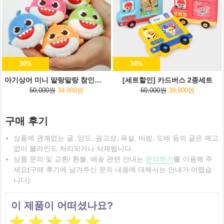
30%
34%
아기상어 미니 말랑말랑 참인형 5종세트
[세트할인] 카드버스 2종세트
50,000원
34,900원
60,000원
39,900원
구매 후기
상품에 관계없는 글, 양도, 광고성, 욕설, 비방, 도배 등의 글은 예고
없이 블라인드 처리되거나 삭제됩니다.
상품 문의 및 교환/ 환불, 배송 관련 안내는
문의하기
를 이용해 주
세요(구매 후기에 남겨주신 문의 내용에 대해서는 안내가 어렵습
니다).
이 제품이 어떠셨나요?




