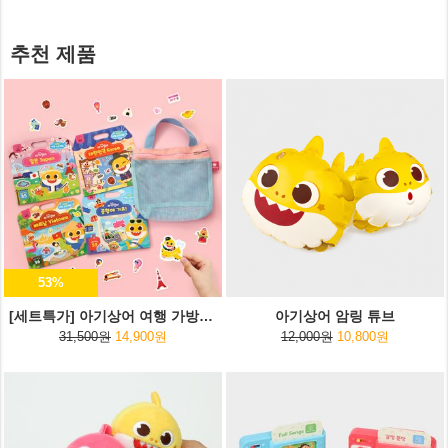
추천 제품
53%
[세트특가] 아기상어 여행 가방스티커+여행용 파우치
아기상어 암링 튜브
31,500원
14,900원
12,000원
10,800원