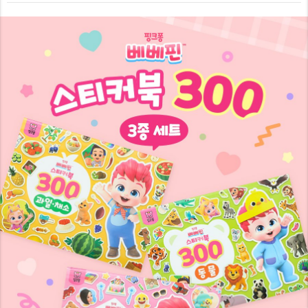
7
7
8
8
8
9
9
9