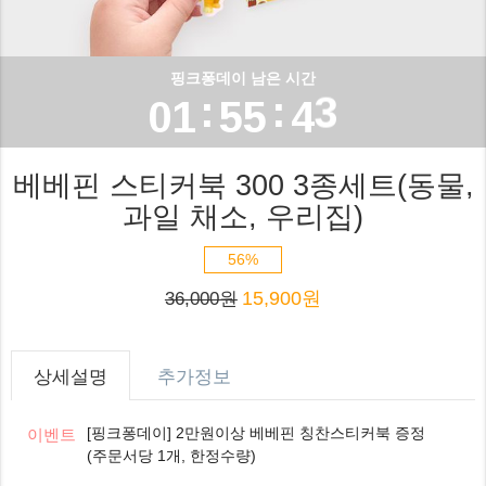
3
3
2
0
4
4
3
핑크퐁데이 남은 시간
:
:
0
0
1
5
5
4
1
1
2
6
6
5
베베핀 스티커북 300 3종세트(동물,
2
과일 채소, 우리집)
2
3
7
7
6
56%
3
3
4
8
8
7
15,900원
36,000원
4
4
5
9
9
8
5
5
6
9
상세설명
추가정보
6
6
7
[핑크퐁데이] 2만원이상 베베핀 칭찬스티커북 증정
이벤트
(주문서당 1개, 한정수량)