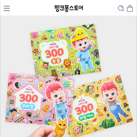
0
0
1
1
0
2
2
1