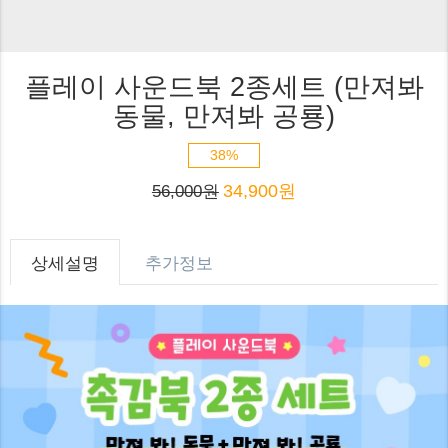
플레이 사운드북 2종세트 (만져봐
동물, 만져봐 공룡)
38%
34,900원
56,000원
상세설명
추가정보