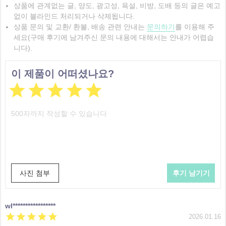
상품에 관계없는 글, 양도, 광고성, 욕설, 비방, 도배 등의 글은 예고
없이 블라인드 처리되거나 삭제됩니다.
상품 문의 및 교환/ 환불, 배송 관련 안내는
문의하기
를 이용해 주
세요(구매 후기에 남겨주신 문의 내용에 대해서는 안내가 어렵습
니다).
이 제품이 어떠셨나요?





사진 첨부
wl*****************





2026.01.16