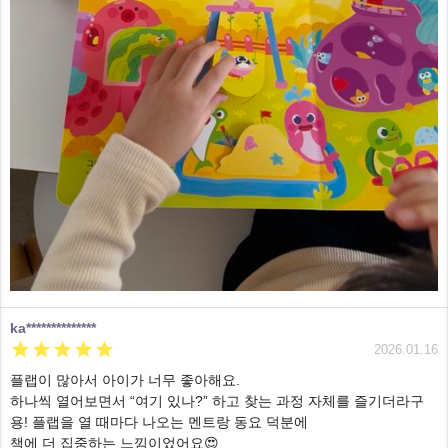
ka**************





2026.01.16
플랩이 많아서 아이가 너무 좋아해요.
하나씩 열어보면서 “여기 있나?” 하고 찾는 과정 자체를 즐기더라구
용! 플랩을 열 때마다 나오는 멘트랑 동요 덕분에
책에 더 집중하는 느낌이었어요😍