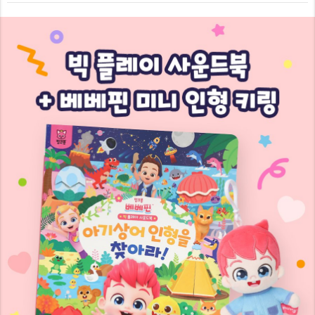
7
8
9
8
9
9