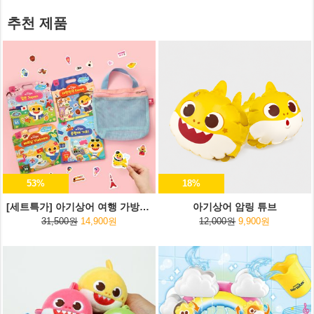
추천 제품
53%
18%
[세트특가] 아기상어 여행 가방스티커+여행용 파우치
아기상어 암링 튜브
31,500원
14,900원
12,000원
9,900원