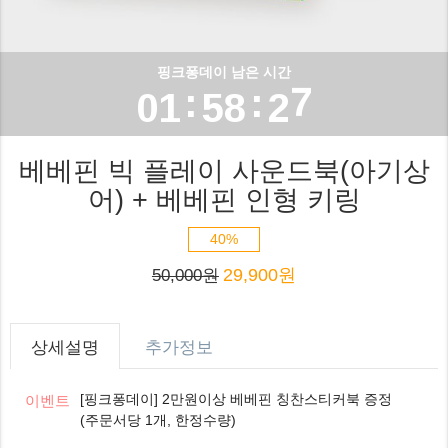
3
6
0
3
0
4
7
1
핑크퐁데이 남은 시간
4
:
:
0
1
5
8
2
5
1
2
6
9
3
베베핀 빅 플레이 사운드북(아기상
6
어) + 베베핀 인형 키링
2
3
7
4
7
40%
3
4
8
5
29,900원
50,000원
8
4
5
9
6
9
5
6
7
상세설명
추가정보
6
7
8
[핑크퐁데이] 2만원이상 베베핀 칭찬스티커북 증정
이벤트
(주문서당 1개, 한정수량)