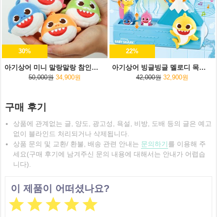
30%
22%
아기상어 미니 말랑말랑 참인형 5종세트
아기상어 빙글빙글 멜로디 목욕놀이
50,000원
34,900원
42,000원
32,900원
구매 후기
상품에 관계없는 글, 양도, 광고성, 욕설, 비방, 도배 등의 글은 예고
없이 블라인드 처리되거나 삭제됩니다.
상품 문의 및 교환/ 환불, 배송 관련 안내는
문의하기
를 이용해 주
세요(구매 후기에 남겨주신 문의 내용에 대해서는 안내가 어렵습
니다).
이 제품이 어떠셨나요?




