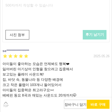
사진 첨부
se******************





2025.05.26
아이들이 좋아하는 모습은 언제봐도 행복❤️
잃어버린 아기상어 인형을 찾으려고 집중해서
보고있는 플레이 사운드북!
집, 바닷 속, 동물나라 등 다양한 배경에
크고 작은 플랩이 103개나 들어있어서
아이들의 집중력은 최고라구요><
베베핀 동요 8곡과 재밌는 사운드도 20개까지🤭
외출할 때 챙겨가면 너무 좋을 것 같아요:)
장바구니 담기
바로 구매