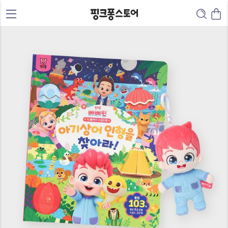
0
1
2
0
3
0
1
4
1
2
5
2