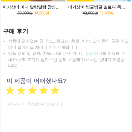
아기상어 미니 말랑말랑 참인형 5종세트
아기상어 빙글빙글 멜로디 목욕놀이
50,000원
34,900원
42,000원
32,900원
구매 후기
상품에 관계없는 글, 양도, 광고성, 욕설, 비방, 도배 등의 글은 예고
없이 블라인드 처리되거나 삭제됩니다.
상품 문의 및 교환/ 환불, 배송 관련 안내는
문의하기
를 이용해 주
세요(구매 후기에 남겨주신 문의 내용에 대해서는 안내가 어렵습
니다).
이 제품이 어떠셨나요?




