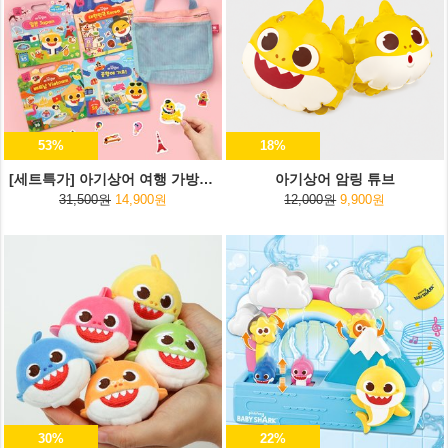
53%
18%
[세트특가] 아기상어 여행 가방스티커+여행용 파우치
아기상어 암링 튜브
31,500원
14,900원
12,000원
9,900원
30%
22%