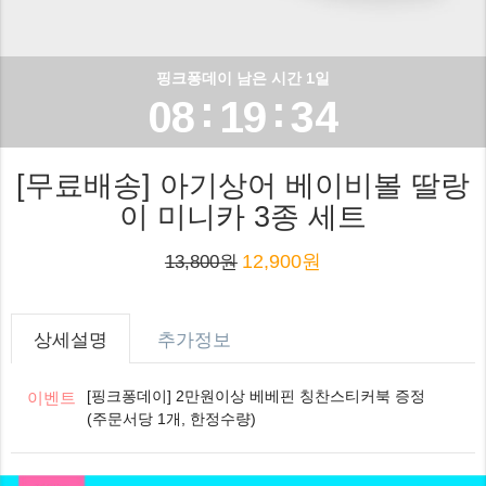
6
7
1
1
7
0
8
2
핑크퐁데이 남은 시간 1일
2
:
:
0
8
1
9
3
3
1
9
2
4
[무료배송] 아기상어 베이비볼 딸랑
4
이 미니카 3종 세트
2
3
5
5
12,900원
13,800원
3
4
6
6
4
5
7
상세설명
추가정보
7
5
6
8
[핑크퐁데이] 2만원이상 베베핀 칭찬스티커북 증정
이벤트
8
(주문서당 1개, 한정수량)
6
7
9