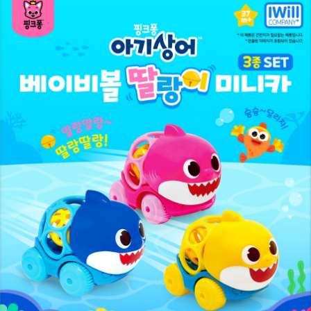
9
7
8
8
9
9