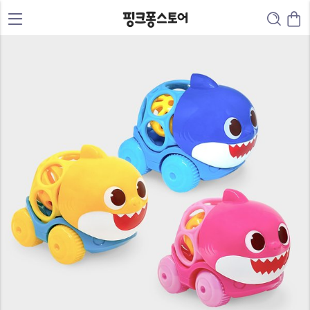
0
0
1
1
2
2
3
3
4
4
5
5
6
0
0