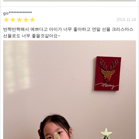
go***************





2024.11.24
반짝반짝해서 예쁘다고 아이가 너무 좋아하고 연말 선물 크리스마스
선물로도 너무 좋을것같아요~