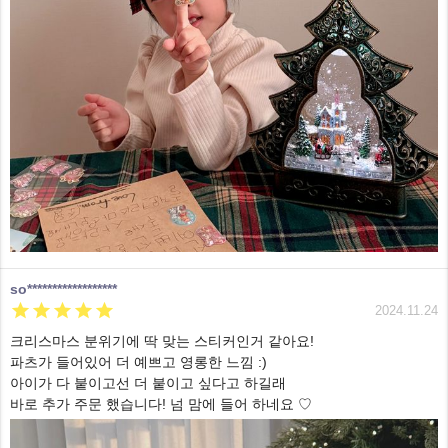
so******************





2024.11.24
크리스마스 분위기에 딱 맞는 스티커인거 같아요!
파츠가 들어있어 더 예쁘고 영롱한 느낌 :)
아이가 다 붙이고선 더 붙이고 싶다고 하길래
바로 추가 주문 했습니다! 넘 맘에 들어 하네요 ♡