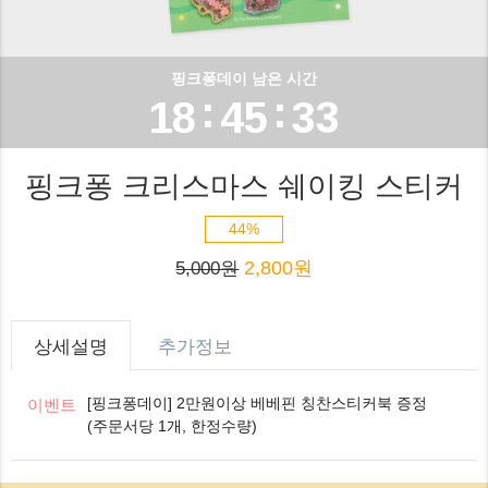
6
2
3
1
0
0
7
3
4
2
핑크퐁데이 남은 시간
1
:
:
1
8
4
5
3
2
2
9
5
6
4
핑크퐁 크리스마스 쉐이킹 스티커
3
3
6
7
5
44%
4
2,800원
4
7
8
6
5,000원
5
5
8
9
7
상세설명
추가정보
6
6
9
8
[핑크퐁데이] 2만원이상 베베핀 칭찬스티커북 증정
이벤트
7
(주문서당 1개, 한정수량)
7
9
8