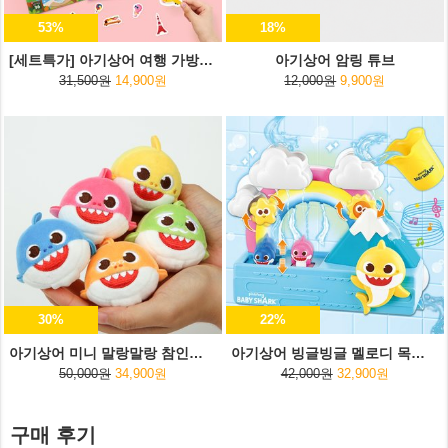
53%
18%
[세트특가] 아기상어 여행 가방스티커+여행용 파우치
아기상어 암링 튜브
31,500원
14,900원
12,000원
9,900원
30%
22%
아기상어 미니 말랑말랑 참인형 5종세트
아기상어 빙글빙글 멜로디 목욕놀이
50,000원
34,900원
42,000원
32,900원
구매 후기