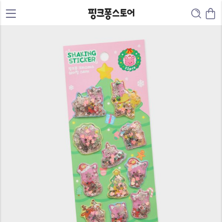
0
1
2
3
0
4
0
1
5
1
2
0