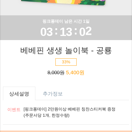
1
1
2
0
2
핑크퐁데이 남은 시간 1일
0
:
:
0
3
1
3
0
1
1
4
2
4
1
베베핀 생생 놀이북 - 공룡
2
2
5
3
5
2
33%
3
5,400원
3
6
4
6
3
8,000원
4
4
7
5
7
4
상세설명
추가정보
5
5
8
6
8
5
[핑크퐁데이] 2만원이상 베베핀 칭찬스티커북 증정
이벤트
6
(주문서당 1개, 한정수량)
6
9
7
9
6
7