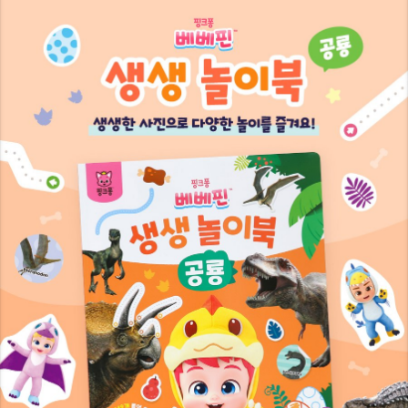
7
8
7
8
8
9
8
9
9
9