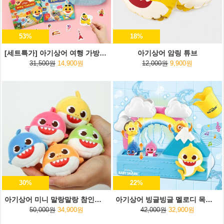
53%
18%
[세트특가] 아기상어 여행 가방스티커+여행용 파우치
아기상어 암링 튜브
31,500원
14,900원
12,000원
9,900원
30%
22%
아기상어 미니 말랑말랑 참인형 5종세트
아기상어 빙글빙글 멜로디 목욕놀이
50,000원
34,900원
42,000원
32,900원