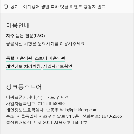
공지
아기상어 생일 축하 댓글 이벤트 당첨자 발표
이용안내
자주 묻는 질문(FAQ)
궁금하신 사항은
문의하기
를 이용해주세요.
통합 이용약관
,
스토어 이용약관
개인정보 처리방침
,
사업자정보확인
핑크퐁스토어
더핑크퐁컴퍼니(주)
대표: 김민석
사업자등록번호: 214-88-59980
개인정보보호책임자: 손동우 help@pinkfong.com
주소: 서울특별시 서초구 명달로 94 5층
전화번호: 1670-2685
통신판매업신고: 제 2011-서울서초-1588 호